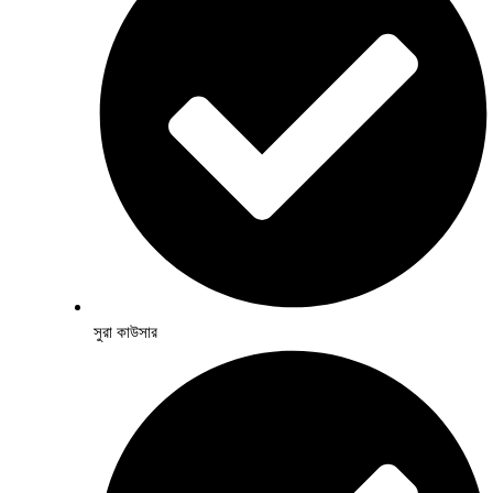
সুরা কাউসার​