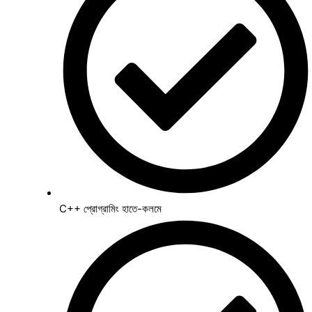
C++ প্রোগ্রামিং হাতে-কলমে